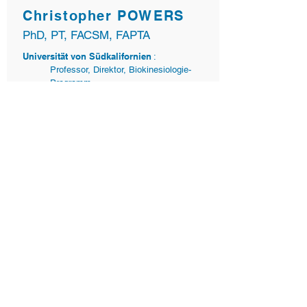
Christopher POWERS
PhD, PT, FACSM, FAPTA
Universität von Südkalifornien
:
Professor, Direktor, Biokinesiologie-
Programm
Forschungslabor für muskuloskelettale
Biomechanik
:
Co-Direktor
„SMARTfit nimmt den Fokus des Spielers von
der Mechanik und verschiebt ihn nach außen,
wodurch das Gehirn gezwungen wird, zwei
Probleme gleichzeitig zu lösen. Es löst den
großen fehlenden Teil in der Reha, weil wir auf
das Feld übertragen wollen. "